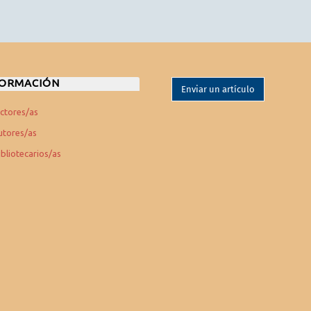
FORMACIÓN
Enviar un artículo
ectores/as
utores/as
ibliotecarios/as