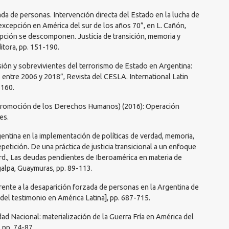
ada de personas. Intervención directa del Estado en la lucha de
 excepción en América del sur de los años 70”, en L. Cañón,
ción se descomponen. Justicia de transición, memoria y
tora, pp. 151-190.
sión y sobrevivientes del terrorismo de Estado en Argentina:
os entre 2006 y 2018”, Revista del CESLA. International Latin
-160.
 Promoción de los Derechos Humanos) (2016): Operación
es.
gentina en la implementación de políticas de verdad, memoria,
repetición. De una práctica de justicia transicional a un enfoque
rd., Las deudas pendientes de Iberoamérica en materia de
galpa, Guaymuras, pp. 89-113.
frente a la desaparición forzada de personas en la Argentina de
 del testimonio en América Latina], pp. 687-715.
idad Nacional: materialización de la Guerra Fría en América del
 pp. 74-87.