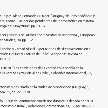
lla y M. Risso Fernández (2022): “Uruguay: deudas históricas y
ivera, coord., Las deudas pendientes de Iberoamérica en materia
ucigalpa: Guaymuras, pp. 61-87.
 hacer justicia: Los Juicios por la Verdad en Argentina”, European
n Studies, 94, pp. 5-23.
Silencios y verdad oficial. Operaciones de silenciamiento en el
sión Política y Tortura de Chile”, Antípoda: Revista de
131-157.
 (2019): “Las comisiones de la verdad en la batalla de la
la verdad extrajudicial en Chile”, Colombia Internacional, 97,
errorismo de Estado en la ciudad de Montevideo (Uruguay)”,
nea, 25, pp. 223-238.
do. El sur del continente americano durante la década de 1970.
rrorismo estatal”, Relaciones Internacionales, 32, pp. 185-202.