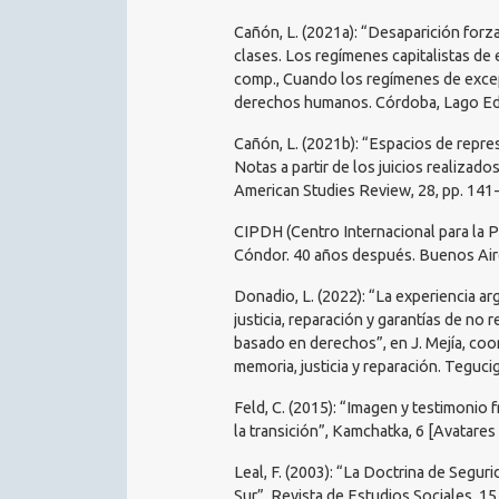
Cañón, L. (2021a): “Desaparición forz
clases. Los regímenes capitalistas de
comp., Cuando los regímenes de excep
derechos humanos. Córdoba, Lago Edi
Cañón, L. (2021b): “Espacios de repre
Notas a partir de los juicios realizad
American Studies Review, 28, pp. 141
CIPDH (Centro Internacional para la
Cóndor. 40 años después. Buenos Air
Donadio, L. (2022): “La experiencia ar
justicia, reparación y garantías de no 
basado en derechos”, en J. Mejía, coo
memoria, justicia y reparación. Teguci
Feld, C. (2015): “Imagen y testimonio 
la transición”, Kamchatka, 6 [Avatares
Leal, F. (2003): “La Doctrina de Segur
Sur”, Revista de Estudios Sociales, 15,