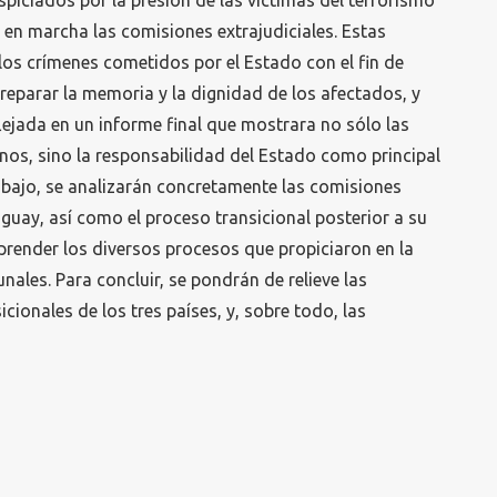
uspiciados por la presión de las víctimas del terrorismo
n en marcha las comisiones extrajudiciales. Estas
 los crímenes cometidos por el Estado con el fin de
 reparar la memoria y la dignidad de los afectados, y
flejada en un informe final que mostrara no sólo las
nos, sino la responsabilidad del Estado como principal
trabajo, se analizarán concretamente las comisiones
uguay, así como el proceso transicional posterior a su
prender los diversos procesos que propiciaron en la
bunales. Para concluir, se pondrán de relieve las
icionales de los tres países, y, sobre todo, las