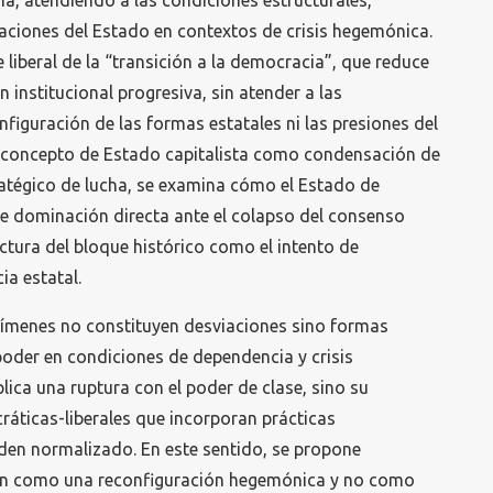
a, atendiendo a las condiciones estructurales,
aciones del Estado en contextos de crisis hegemónica.
e liberal de la “transición a la democracia”, que reduce
n institucional progresiva, sin atender a las
nfiguración de las formas estatales ni las presiones del
el concepto de Estado capitalista como condensación de
ratégico de lucha, se examina cómo el Estado de
 dominación directa ante el colapso del consenso
ctura del bloque histórico como el intento de
ia estatal.
egímenes no constituyen desviaciones sino formas
poder en condiciones de dependencia y crisis
lica una ruptura con el poder de clase, sino su
áticas-liberales que incorporan prácticas
den normalizado. En este sentido, se propone
en como una reconfiguración hegemónica y no como