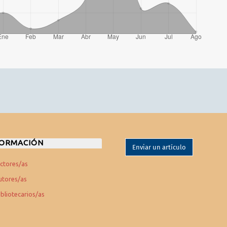
FORMACIÓN
Enviar un artículo
ectores/as
utores/as
ibliotecarios/as