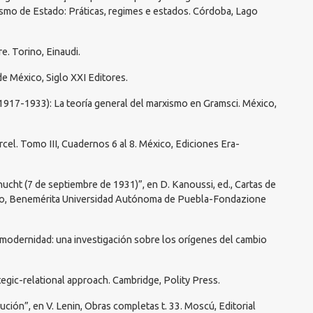
rismo de Estado: Práticas, regimes e estados. Córdoba, Lago
e. Torino, Einaudi.
de México, Siglo XXI Editores.
 (1917-1933): La teoría general del marxismo en Gramsci. México,
rcel. Tomo III, Cuadernos 6 al 8. México, Ediciones Era-
chucht (7 de septiembre de 1931)”, en D. Kanoussi, ed., Cartas de
ico, Benemérita Universidad Autónoma de Puebla-Fondazione
smodernidad: una investigación sobre los orígenes del cambio
tegic-relational approach. Cambridge, Polity Press.
olución”, en V. Lenin, Obras completas t. 33. Moscú, Editorial