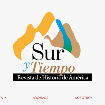
stas de excepción en América: una aproximación gramsciana
TA
ARCHIVOS
NOSOTROS