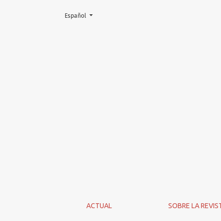
Cambiar el idioma. El actual es:
Español
Avisos
ACTUAL
SOBRE LA REVIS