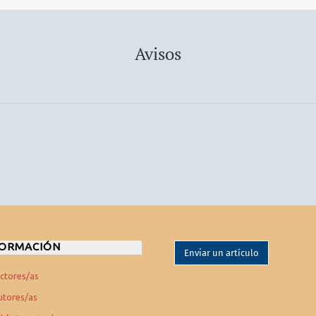
Avisos
FORMACIÓN
Enviar un artículo
ectores/as
utores/as