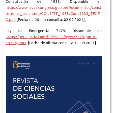
Constitución de 1933. Disponible en:
https://www.leyes.congreso.gob.pe/Documentos/consti
tuciones_ordenado/CONSTIT_1933/Cons1933_TEXT
O.pdf
. [Fecha de última consulta: 02.09.2024].
Ley de Emergencia 7479. Disponible en:
https://peru.justia.com/federales/leyes/7479-jan-9-
1932/gdoc/
. [Fecha de última consulta: 02.09.2024].