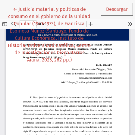
Volver a los detalles del artículo
←
Justicia material y políticas de
Descargar
consumo en el gobierno de la Unidad
Popular (1970-1973), de Francisca
Espinosa Muñoz (Santiago, Fondo de
Cultura Económica, Instituto de
Historia, Universidad Católica, Centro
de Investigaciones Diego Barros
Arana, 2023, 262 pp.)