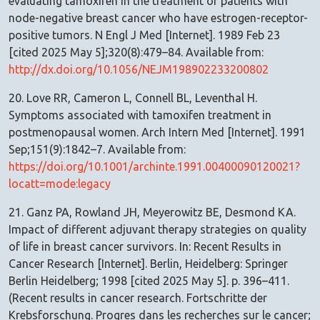
evaluating tamoxifen in the treatment of patients with
node-negative breast cancer who have estrogen-receptor-
positive tumors. N Engl J Med [Internet]. 1989 Feb 23
[cited 2025 May 5];320(8):479–84. Available from:
http://dx.doi.org/10.1056/NEJM198902233200802
20. Love RR, Cameron L, Connell BL, Leventhal H.
Symptoms associated with tamoxifen treatment in
postmenopausal women. Arch Intern Med [Internet]. 1991
Sep;151(9):1842–7. Available from:
https://doi.org/10.1001/archinte.1991.00400090120021?
locatt=mode:legacy
21. Ganz PA, Rowland JH, Meyerowitz BE, Desmond KA.
Impact of different adjuvant therapy strategies on quality
of life in breast cancer survivors. In: Recent Results in
Cancer Research [Internet]. Berlin, Heidelberg: Springer
Berlin Heidelberg; 1998 [cited 2025 May 5]. p. 396–411.
(Recent results in cancer research. Fortschritte der
Krebsforschung. Progres dans les recherches sur le cancer;