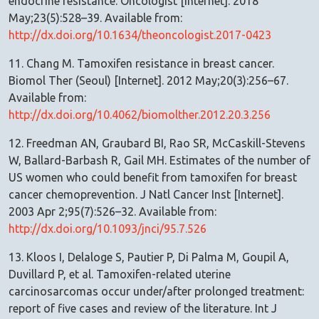
endocrine resistance. Oncologist [Internet]. 2018
May;23(5):528–39. Available from:
http://dx.doi.org/10.1634/theoncologist.2017-0423
11. Chang M. Tamoxifen resistance in breast cancer.
Biomol Ther (Seoul) [Internet]. 2012 May;20(3):256–67.
Available from:
http://dx.doi.org/10.4062/biomolther.2012.20.3.256
12. Freedman AN, Graubard BI, Rao SR, McCaskill-Stevens
W, Ballard-Barbash R, Gail MH. Estimates of the number of
US women who could benefit from tamoxifen for breast
cancer chemoprevention. J Natl Cancer Inst [Internet].
2003 Apr 2;95(7):526–32. Available from:
http://dx.doi.org/10.1093/jnci/95.7.526
13. Kloos I, Delaloge S, Pautier P, Di Palma M, Goupil A,
Duvillard P, et al. Tamoxifen-related uterine
carcinosarcomas occur under/after prolonged treatment:
report of five cases and review of the literature. Int J