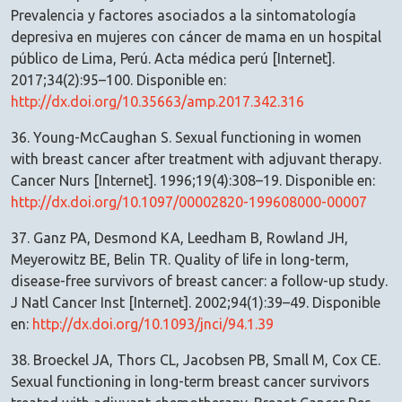
Prevalencia y factores asociados a la sintomatología
depresiva en mujeres con cáncer de mama en un hospital
público de Lima, Perú. Acta médica perú [Internet].
2017;34(2):95–100. Disponible en:
http://dx.doi.org/10.35663/amp.2017.342.316
36. Young-McCaughan S. Sexual functioning in women
with breast cancer after treatment with adjuvant therapy.
Cancer Nurs [Internet]. 1996;19(4):308–19. Disponible en:
http://dx.doi.org/10.1097/00002820-199608000-00007
37. Ganz PA, Desmond KA, Leedham B, Rowland JH,
Meyerowitz BE, Belin TR. Quality of life in long-term,
disease-free survivors of breast cancer: a follow-up study.
J Natl Cancer Inst [Internet]. 2002;94(1):39–49. Disponible
en:
http://dx.doi.org/10.1093/jnci/94.1.39
38. Broeckel JA, Thors CL, Jacobsen PB, Small M, Cox CE.
Sexual functioning in long-term breast cancer survivors