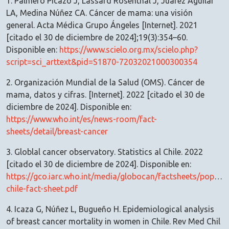
1. Palmero Picazo J, Lassard Rosenthal J, Juárez Aguilar
LA, Medina Núñez CA. Cáncer de mama: una visión
general. Acta Médica Grupo Ángeles [Internet]. 2021
[citado el 30 de diciembre de 2024];19(3):354–60.
Disponible en:
https://www.scielo.org.mx/scielo.php?
script=sci_arttext&pid=S1870-72032021000300354
2. Organización Mundial de la Salud (OMS). Cáncer de
mama, datos y cifras. [Internet]. 2022 [citado el 30 de
diciembre de 2024]. Disponible en:
https://www.who.int/es/news-room/fact-
sheets/detail/breast-cancer
3. Globlal cancer observatory. Statistics al Chile. 2022
[citado el 30 de diciembre de 2024]. Disponible en:
https://gco.iarc.who.int/media/globocan/factsheets/popula
chile-fact-sheet.pdf
4. Icaza G, Núñez L, Bugueño H. Epidemiological analysis
of breast cancer mortality in women in Chile. Rev Med Chil