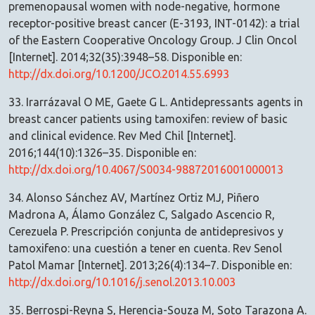
premenopausal women with node-negative, hormone
receptor-positive breast cancer (E-3193, INT-0142): a trial
of the Eastern Cooperative Oncology Group. J Clin Oncol
[Internet]. 2014;32(35):3948–58. Disponible en:
http://dx.doi.org/10.1200/JCO.2014.55.6993
33. Irarrázaval O ME, Gaete G L. Antidepressants agents in
breast cancer patients using tamoxifen: review of basic
and clinical evidence. Rev Med Chil [Internet].
2016;144(10):1326–35. Disponible en:
http://dx.doi.org/10.4067/S0034-98872016001000013
34. Alonso Sánchez AV, Martínez Ortiz MJ, Piñero
Madrona A, Álamo González C, Salgado Ascencio R,
Cerezuela P. Prescripción conjunta de antidepresivos y
tamoxifeno: una cuestión a tener en cuenta. Rev Senol
Patol Mamar [Internet]. 2013;26(4):134–7. Disponible en:
http://dx.doi.org/10.1016/j.senol.2013.10.003
35. Berrospi-Reyna S, Herencia-Souza M, Soto Tarazona A.