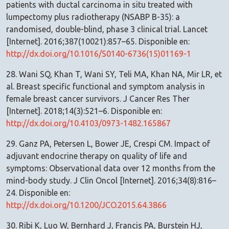
patients with ductal carcinoma in situ treated with
lumpectomy plus radiotherapy (NSABP B-35): a
randomised, double-blind, phase 3 clinical trial. Lancet
[Internet]. 2016;387(10021):857–65. Disponible en:
http://dx.doi.org/10.1016/S0140-6736(15)01169-1
28. Wani SQ, Khan T, Wani SY, Teli MA, Khan NA, Mir LR, et
al. Breast specific functional and symptom analysis in
female breast cancer survivors. J Cancer Res Ther
[Internet]. 2018;14(3):521–6. Disponible en:
http://dx.doi.org/10.4103/0973-1482.165867
29. Ganz PA, Petersen L, Bower JE, Crespi CM. Impact of
adjuvant endocrine therapy on quality of life and
symptoms: Observational data over 12 months from the
mind-body study. J Clin Oncol [Internet]. 2016;34(8):816–
24. Disponible en:
http://dx.doi.org/10.1200/JCO.2015.64.3866
30. Ribi K, Luo W, Bernhard J, Francis PA, Burstein HJ,