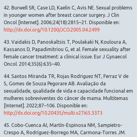
42. Burwell SR, Case LD, Kaelin C, Avis NE. Sexual problems
in younger women after breast cancer surgery. J Clin
Oncol [Internet]. 2006;24(18):2815–21. Disponible en:
http://dx.doi.org/10.1200/JCO.2005.04.2499
43. Vaidakis D, Panoskaltsis T, Poulakaki N, Kouloura A,
Kassanos D, Papadimitriou G, et al. Female sexuality after
female cancer treatment: a clinical issue. Eur J Gynaecol
Oncol. 2014;35(6):635–40.
44. Santos Miranda TR, Rojas Rodriguez NT, Ferraz V de
S, Gomes de Souza Pegorare AB. Avaliação da
sexualidade, qualidade de vida e capacidade funcional em
mulheres sobreviventes do câncer de mama. Multitemas
[Internet]. 2022;87–106. Disponible en:
http://dx.doi.org/10.20435/multi.v27i65.3373
45. Cobo-Cuenca AI, Martín-Espinosa NM, Sampietro-
Crespo A, Rodríguez-Borrego MA, Carmona-Torres JM.