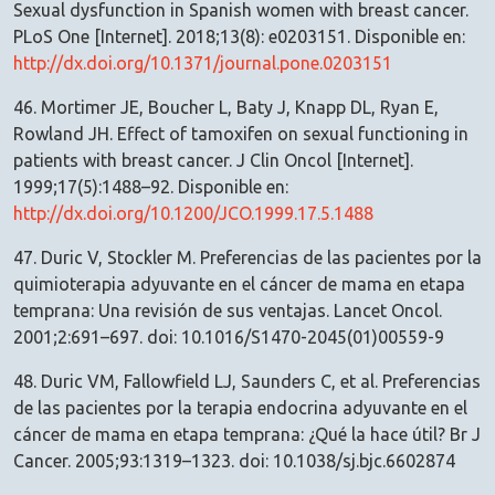
Sexual dysfunction in Spanish women with breast cancer.
PLoS One [Internet]. 2018;13(8): e0203151. Disponible en:
http://dx.doi.org/10.1371/journal.pone.0203151
46. Mortimer JE, Boucher L, Baty J, Knapp DL, Ryan E,
Rowland JH. Effect of tamoxifen on sexual functioning in
patients with breast cancer. J Clin Oncol [Internet].
1999;17(5):1488–92. Disponible en:
http://dx.doi.org/10.1200/JCO.1999.17.5.1488
47. Duric V, Stockler M. Preferencias de las pacientes por la
quimioterapia adyuvante en el cáncer de mama en etapa
temprana: Una revisión de sus ventajas. Lancet Oncol.
2001;2:691–697. doi: 10.1016/S1470-2045(01)00559-9
48. Duric VM, Fallowfield LJ, Saunders C, et al. Preferencias
de las pacientes por la terapia endocrina adyuvante en el
cáncer de mama en etapa temprana: ¿Qué la hace útil? Br J
Cancer. 2005;93:1319–1323. doi: 10.1038/sj.bjc.6602874