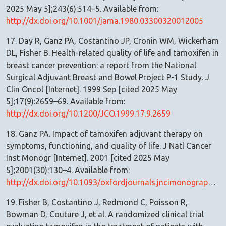
2025 May 5];243(6):514–5. Available from:
http://dx.doi.org/10.1001/jama.1980.03300320012005
17. Day R, Ganz PA, Costantino JP, Cronin WM, Wickerham
DL, Fisher B. Health-related quality of life and tamoxifen in
breast cancer prevention: a report from the National
Surgical Adjuvant Breast and Bowel Project P-1 Study. J
Clin Oncol [Internet]. 1999 Sep [cited 2025 May
5];17(9):2659–69. Available from:
http://dx.doi.org/10.1200/JCO.1999.17.9.2659
18. Ganz PA. Impact of tamoxifen adjuvant therapy on
symptoms, functioning, and quality of life. J Natl Cancer
Inst Monogr [Internet]. 2001 [cited 2025 May
5];2001(30):130–4. Available from:
http://dx.doi.org/10.1093/oxfordjournals.jncimonographs.a003450
19. Fisher B, Costantino J, Redmond C, Poisson R,
Bowman D, Couture J, et al. A randomized clinical trial