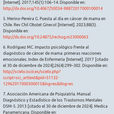
[Internet]. 2017;145(1):106–14. Disponible en:
http://dx.doi.org/10.4067/S0034-98872017000100014
5. Merino-Pereira G. Puesta al día en cáncer de mama en
Chile. Rev Chil Obstet Ginecol [Internet]. 2023;88(5).
Disponible en:
http://dx.doi.org/10.24875/rechog.m23000063
6. Rodríguez MC. Impacto psicológico frente al
diagnóstico de cáncer de mama: primeras reacciones
emocionales. Index de Enfermería [Internet]. 2017 [citado
el 30 de diciembre de 2024];26(4):299–302. Disponible en:
http://scielo.isciii.es/scielo.php?
script=sci_arttext&pid=S1132-
12962017000300015&lng=es&tlng=es
7. Asociación Americana de Psiquiatría. Manual
Diagnóstico y Estadístico de los Trastornos Mentales
DSM-5. 2013 [citado el 30 de diciembre de 2024]. Medica
Panamericana. Disponible en: