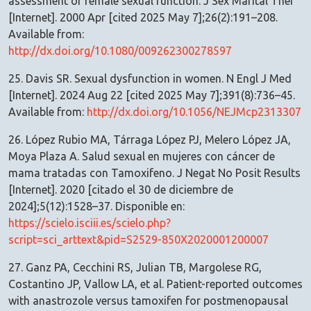
assessment of female sexual function. J Sex Marital Ther
[Internet]. 2000 Apr [cited 2025 May 7];26(2):191–208.
Available from:
http://dx.doi.org/10.1080/009262300278597
25. Davis SR. Sexual dysfunction in women. N Engl J Med
[Internet]. 2024 Aug 22 [cited 2025 May 7];391(8):736–45.
Available from:
http://dx.doi.org/10.1056/NEJMcp2313307
26. López Rubio MA, Tárraga López PJ, Melero López JA,
Moya Plaza A. Salud sexual en mujeres con cáncer de
mama tratadas con Tamoxifeno. J Negat No Posit Results
[Internet]. 2020 [citado el 30 de diciembre de
2024];5(12):1528–37. Disponible en:
https://scielo.isciii.es/scielo.php?
script=sci_arttext&pid=S2529-850X2020001200007
27. Ganz PA, Cecchini RS, Julian TB, Margolese RG,
Costantino JP, Vallow LA, et al. Patient-reported outcomes
with anastrozole versus tamoxifen for postmenopausal