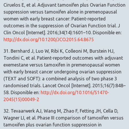
Ciruelos E, et al. Adjuvant tamoxifen plus Ovarian Function
suppression versus tamoxifen alone in premenopausal
women with early breast cancer: Patient-reported
outcomes in the suppression of Ovarian Function trial. J
Clin Oncol [Internet]. 2016;34(14):1601–10. Disponible en:
http://dx.doi.org/10.1200/JCO.2015.64.8675
31. Bernhard J, Luo W, Ribi K, Colleoni M, Burstein HJ,
Tondini C, et al. Patient-reported outcomes with adjuvant
exemestane versus tamoxifen in premenopausal women
with early breast cancer undergoing ovarian suppression
(TEXT and SOFT): a combined analysis of two phase 3
randomised trials. Lancet Oncol [Internet]. 2015;16(7):848–
58. Disponible en:
http://dx.doi.org/10.1016/S1470-
2045(15)00049-2
32. Tevaarwerk AJ, Wang M, Zhao F, Fetting JH, Cella D,
Wagner LI, et al. Phase III comparison of tamoxifen versus
tamoxifen plus ovarian function suppression in