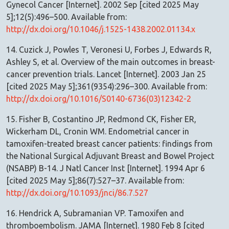
Gynecol Cancer [Internet]. 2002 Sep [cited 2025 May
5];12(5):496–500. Available from:
http://dx.doi.org/10.1046/j.1525-1438.2002.01134.x
14. Cuzick J, Powles T, Veronesi U, Forbes J, Edwards R,
Ashley S, et al. Overview of the main outcomes in breast-
cancer prevention trials. Lancet [Internet]. 2003 Jan 25
[cited 2025 May 5];361(9354):296–300. Available from:
http://dx.doi.org/10.1016/S0140-6736(03)12342-2
15. Fisher B, Costantino JP, Redmond CK, Fisher ER,
Wickerham DL, Cronin WM. Endometrial cancer in
tamoxifen-treated breast cancer patients: findings from
the National Surgical Adjuvant Breast and Bowel Project
(NSABP) B-14. J Natl Cancer Inst [Internet]. 1994 Apr 6
[cited 2025 May 5];86(7):527–37. Available from:
http://dx.doi.org/10.1093/jnci/86.7.527
16. Hendrick A, Subramanian VP. Tamoxifen and
thromboembolism. JAMA [Internet]. 1980 Feb 8 [cited