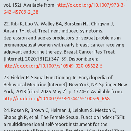
vol. 152). Available from:
http://dx.doi.org/10.1007/978-3-
642-45769-2_38
22. Ribi K, Luo W, Walley BA, Burstein HJ, Chirgwin J,
Ansari RH, et al. Treatment-induced symptoms,
depression and age as predictors of sexual problems in
premenopausal women with early breast cancer receiving
adjuvant endocrine therapy. Breast Cancer Res Treat
[Internet]. 2020;181(2):347–59. Disponible en:
http://dx.doi.org/10.1007/s10549-020-05622-5
23. Fielder R. Sexual Functioning. In: Encyclopedia of
Behavioral Medicine [Internet]. New York, NY: Springer New
York; 2013 [cited 2025 May 7]. p. 1774–7. Available from:
http://dx.doi.org/10.1007/978-1-4419-1005-9_668
24. Rosen R, Brown C, Heiman J, Leiblum S, Meston C,
Shabsigh R, et al. The Female Sexual Function Index (FSFI):
a multidimensional self-report instrument for the