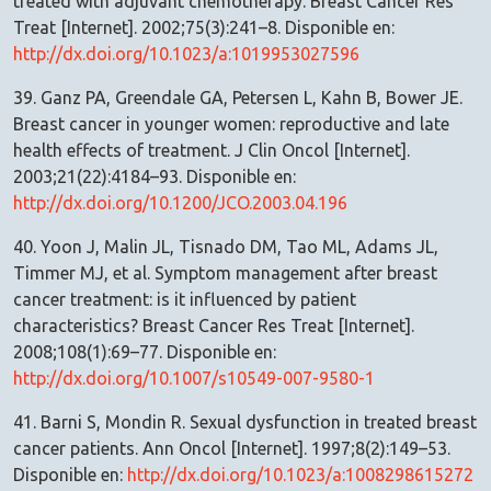
treated with adjuvant chemotherapy. Breast Cancer Res
Treat [Internet]. 2002;75(3):241–8. Disponible en:
http://dx.doi.org/10.1023/a:1019953027596
39. Ganz PA, Greendale GA, Petersen L, Kahn B, Bower JE.
Breast cancer in younger women: reproductive and late
health effects of treatment. J Clin Oncol [Internet].
2003;21(22):4184–93. Disponible en:
http://dx.doi.org/10.1200/JCO.2003.04.196
40. Yoon J, Malin JL, Tisnado DM, Tao ML, Adams JL,
Timmer MJ, et al. Symptom management after breast
cancer treatment: is it influenced by patient
characteristics? Breast Cancer Res Treat [Internet].
2008;108(1):69–77. Disponible en:
http://dx.doi.org/10.1007/s10549-007-9580-1
41. Barni S, Mondin R. Sexual dysfunction in treated breast
cancer patients. Ann Oncol [Internet]. 1997;8(2):149–53.
Disponible en:
http://dx.doi.org/10.1023/a:1008298615272