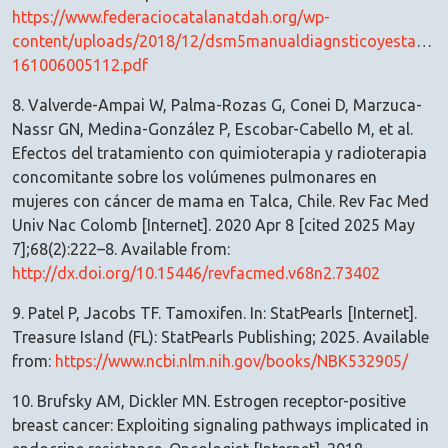
https://www.federaciocatalanatdah.org/wp-
content/uploads/2018/12/dsm5manualdiagnsticoyestadisti
161006005112.pdf
8. Valverde-Ampai W, Palma-Rozas G, Conei D, Marzuca-
Nassr GN, Medina-González P, Escobar-Cabello M, et al.
Efectos del tratamiento con quimioterapia y radioterapia
concomitante sobre los volúmenes pulmonares en
mujeres con cáncer de mama en Talca, Chile. Rev Fac Med
Univ Nac Colomb [Internet]. 2020 Apr 8 [cited 2025 May
7];68(2):222–8. Available from:
http://dx.doi.org/10.15446/revfacmed.v68n2.73402
9. Patel P, Jacobs TF. Tamoxifen. In: StatPearls [Internet].
Treasure Island (FL): StatPearls Publishing; 2025. Available
from:
https://www.ncbi.nlm.nih.gov/books/NBK532905/
10. Brufsky AM, Dickler MN. Estrogen receptor-positive
breast cancer: Exploiting signaling pathways implicated in