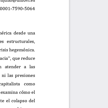
0001
-
7590
-
5064
m
é
rica
desde
una
es
estructurales,
risis
hegem
ó
nica.
acia
,
que
reduce
”
n
atender
a
las
ni
las
presiones
capitalista
como
examina
c
ó
mo
el
te
el
colapso
del