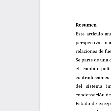
Resumen
Este
art
í
culo
an
perspectiva
mar
relaciones
de
fu
Se
parte
de
una
el
cambio
pol
í
contradicciones
del
sistema
im
condensaci
ó
n
de
Estado
de
excep