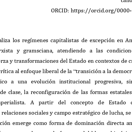
ORCID:
https://orcid.org/0000
-
aliza
los
reg
í
menes
capitalistas
de
excepci
ó
n
en
A
xista
y
gramsciana,
atendiendo
a
las
condicion
erza
y
transformaciones
del
Estado
en
contextos
de
c
cr
í
tica
al
enfoque
liberal
de
la
transici
ó
n
a
la
democr
“
tico
a
una
evoluci
ó
n
institucional
progresiva,
si
de
clase,
la
reconfiguraci
ó
n
de
las
formas
estatales
perialista.
A
partir
del
concepto
de
Estado
relaciones
sociales
y
campo
estrat
é
gico
de
lucha,
se
ci
ó
n
emerge
como
forma
de
dominaci
ó
n
directa
an