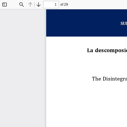
of 29
Toggle
Find
Previous
Next
Sidebar
SU
La
descomposi
The
Disintegr