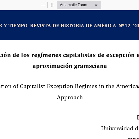
Zoom
Zoom
Out
In
R
Y
TIEMPO.
REVISTA
DE
HISTORIA
DE
AM
É
RICA.
N
º
1
2
,
2
ci
ó
n
de
los
reg
í
menes
capitalistas
de
excepci
ó
n
aproximaci
ó
n
gramsciana
ation
of
Capitalist
Exception
Regimes
in
the
America
Approach
Universidad
d
cano