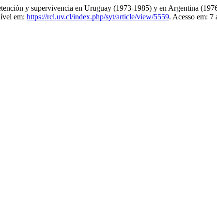
detención y supervivencia en Uruguay (1973-1985) y en Argentina (197
nível em:
https://rcl.uv.cl/index.php/syt/article/view/5559
. Acesso em: 7 