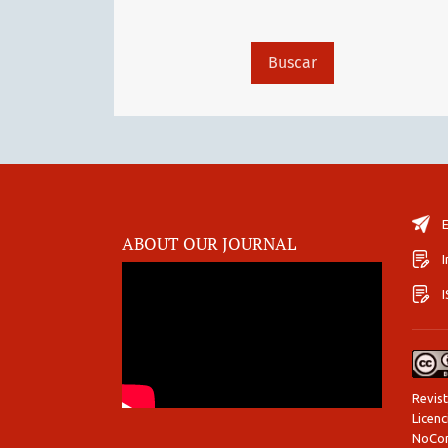
Buscar
E
ABOUT OUR JOURNAL
I
Revist
Licen
NoCom