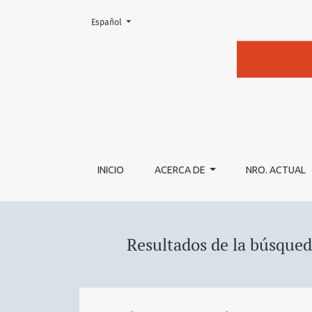
Cambiar el idioma. El actual es:
Español
Buscar
INICIO
ACERCA DE
NRO. ACTUAL
Resultados de la búsque