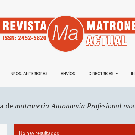
NROS. ANTERIORES
ENVÍOS
DIRECTRICES
I
da de
matroneria Autonomía Profesional mode
No hay resultados