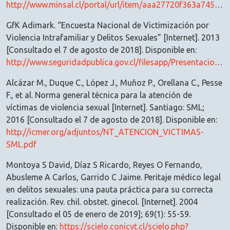
http://www.minsal.cl/portal/url/item/aaa27720f363a745e04001011e011120.pdf
GfK Adimark. “Encuesta Nacional de Victimización por
Violencia Intrafamiliar y Delitos Sexuales” [Internet]. 2013
[Consultado el 7 de agosto de 2018]. Disponible en:
http://www.seguridadpublica.gov.cl/filesapp/Presentacion%20VIF_adimark_final.pdf
Alcázar M., Duque C., López J., Muñoz P., Orellana C., Pesse
F., et al. Norma general técnica para la atención de
víctimas de violencia sexual [Internet]. Santiago: SML;
2016 [Consultado el 7 de agosto de 2018]. Disponible en:
http://icmer.org/adjuntos/NT_ATENCION_VICTIMAS-
SML.pdf
Montoya S David, Díaz S Ricardo, Reyes O Fernando,
Abusleme A Carlos, Garrido C Jaime. Peritaje médico legal
en delitos sexuales: una pauta práctica para su correcta
realización. Rev. chil. obstet. ginecol. [Internet]. 2004
[Consultado el 05 de enero de 2019]; 69(1): 55-59.
Disponible en:
https://scielo.conicyt.cl/scielo.php?