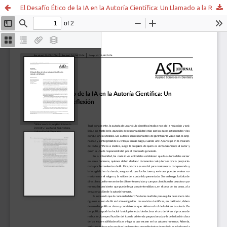
El Desafío Ético de la IA en la Autoría Científica: Un Llamado a la Reflexión